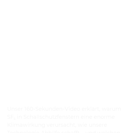
Unser 160-Sekunden-Video erklärt, warum
SF₆ in Schallschutzfenstern eine enorme
Klimawirkung verursacht, wie unsere
Technologie Abhilfe schafft – und welchen