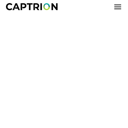
SF₆
EMISSIONEN
VERHINDERN -
KLIMA SCHÜTZEN
Täglich wird das klimaschädlichste Gas der Welt beim Rückbau
betroffener Schallschutzfenster unbemerkt und unkontrolliert
freigesetzt.
Gemeinsam mit CAPTRION kostenfrei diese Emissionen verhindern
und Win-Win-Situationen erzeugen.